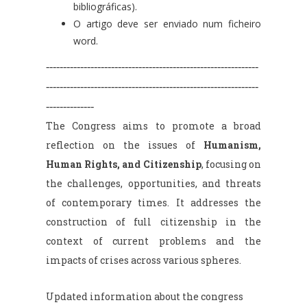
bibliográficas).
O artigo deve ser enviado num ficheiro
word.
--------------------------------------------------------------
--------------------------------------------------------------
--------------
The Congress aims to promote a broad
reflection on the issues of
Humanism,
Human Rights, and Citizenship
, focusing on
the challenges, opportunities, and threats
of contemporary times. It addresses the
construction of full citizenship in the
context of current problems and the
impacts of crises across various spheres.
Updated information about the congress