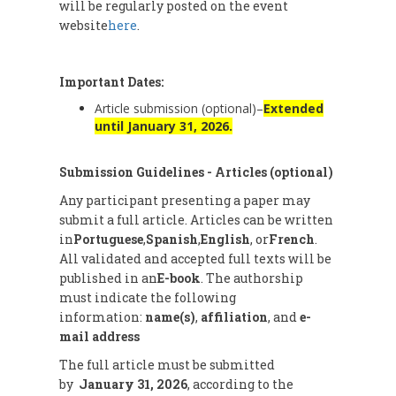
will be regularly posted on the event
website
here
.
Important Dates:
Article submission (optional)
–
Extended
until January 31, 2026.
Submission Guidelines -
Articles (optional)
Any participant presenting a paper may
submit a full article. Articles can be written
in
Portuguese
,
Spanish
,
English
, or
French
.
All validated and accepted full texts will be
published in an
E-book
.
The authorship
must indicate the following
information:
name(s)
,
affiliation
, and
e-
mail address
The full article must be submitted
by
January 31, 2026
, according to the