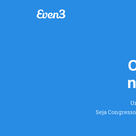
O
n
U
Seja Congresso