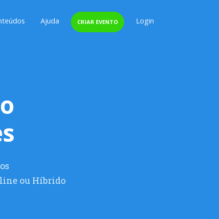
nteúdos
Ajuda
Login
CRIAR EVENTO
to
es
os
line ou Híbrido