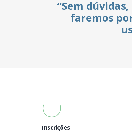
“Sem dúvidas, esse é o 
faremos por meio do s
usabilidade 
Prof. André Luís 
Inscrições