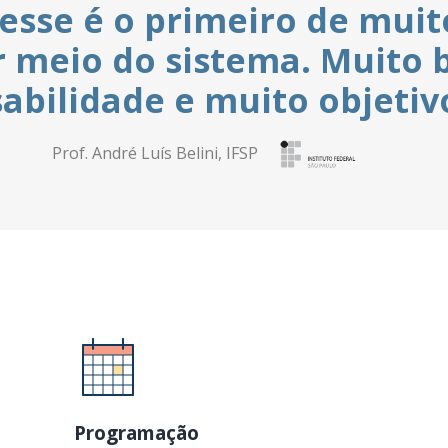
primeiro de muitos evento
istema. Muito bom, de fác
e muito objetivo.”
Belini, IFSP
Programação