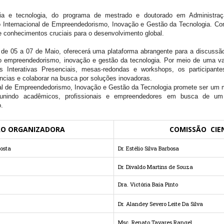
ia e tecnologia, do programa de mestrado e doutorado em Administ
 Internacional de Empreendedorismo, Inovação e Gestão da Tecnologia. Com
 conhecimentos cruciais para o desenvolvimento global.
 de 05 a 07 de Maio, oferecerá uma plataforma abrangente para a discussão
 empreendedorismo, inovação e gestão da tecnologia. Por meio de uma va
ras Interativas Presenciais, mesas-redondas e workshops, os participant
ências e colaborar na busca por soluções inovadoras.
nal de Empreendedorismo, Inovação e Gestão da Tecnologia promete ser um m
, reunindo acadêmicos, profissionais e empreendedores em busca de u
.
ÃO ORGANIZADORA
COMISSÃO CIEN
Costa
Dr. Estélio Silva Barbosa
Dr. Divaldo Martins de Souza
Dra. Victória Baía Pinto
Dr. Alandey Severo Leite Da Silva
Msc. Renato Tavares Rangel