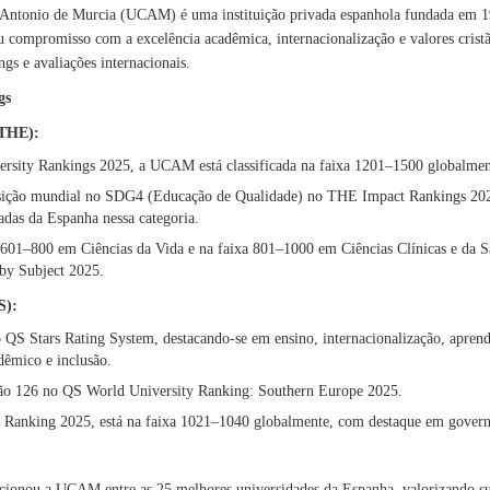
 Antonio de Murcia (UCAM) é uma instituição privada espanhola fundada em 19
u compromisso com a excelência acadêmica, internacionalização e valores cris
gs e avaliações internacionais.
gs
(THE):
sity Rankings 2025, a UCAM está classificada na faixa 1201–1500 globalmen
osição mundial no SDG4 (Educação de Qualidade) no THE Impact Rankings 202
adas da Espanha nessa categoria.
a 601–800 em Ciências da Vida e na faixa 801–1000 em Ciências Clínicas e d
 by Subject 2025.
S):
o QS Stars Rating System, destacando-se em ensino, internacionalização, aprend
êmico e inclusão.
ição 126 no QS World University Ranking: Southern Europe 2025.
 Ranking 2025, está na faixa 1021–1040 globalmente, com destaque em governa
icionou a UCAM entre as 25 melhores universidades da Espanha, valorizando su