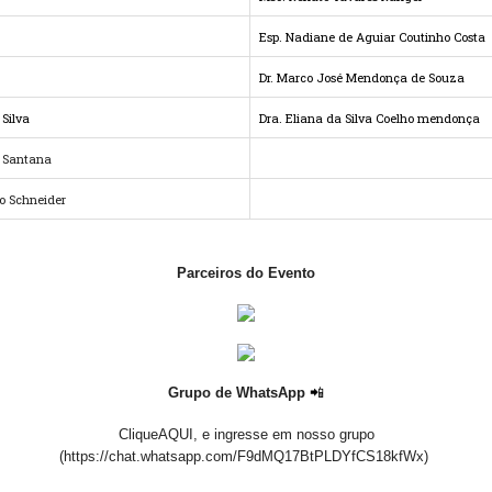
Esp. Nadiane de Aguiar Coutinho Costa
Dr. Marco José Mendonça de Souza
 Silva
Dra. Eliana da Silva Coelho mendonça
e Santana
o Schneider
Parceiros do Evento
📲
Grupo de WhatsApp
Clique
AQUI
, e ingresse em nosso grupo
(https://chat.whatsapp.com/F9dMQ17BtPLDYfCS18kfWx)