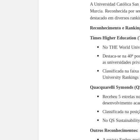
A Universidad Católica San
Murcia. Reconhecida por se
destacado em diversos rankin
Reconhecimento e Rankin
Times Higher Education 
No THE World Univer
Destaca-se na 40ª p
as universidades priv
Classificada na faix
University Rankings
Quacquarelli Symonds (Q
Recebeu 5 estrelas n
desenvolvimento acad
Classificada na pos
No QS Sustainability
Outros Reconhecimentos:
A revista Forbes pos