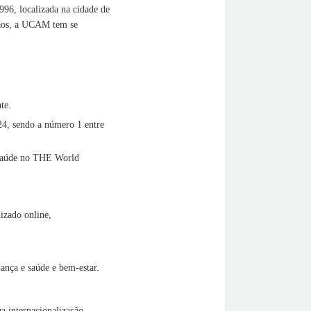
96, localizada na cidade de
tãos, a UCAM tem se
te.
4, sendo a número 1 entre
a Saúde no THE World
izado online,
nça e saúde e bem-estar.
a internacionalização,