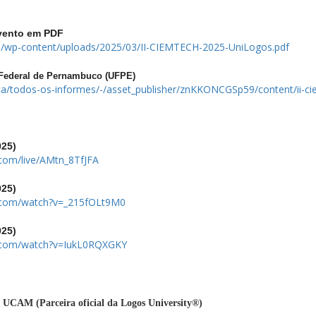
evento em PDF
eu/wp-content/uploads/2025/03/II-CIEMTECH-2025-UniLogos.pdf
 Federal de Pernambuco (UFPE)
dca/todos-os-informes/-/asset_publisher/znKKONCGSp59/content/ii-c
025)
com/live/AMtn_8TfJFA
025)
.com/watch?v=_215fOLt9M0
025)
e.com/watch?v=IukL0RQXGKY
 UCAM (Parceira oficial da Logos University®)