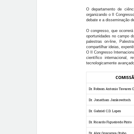
O departamento de ciênc
organizando o II Congresso
debate e a disseminação de
O congresso, que ocorrerá
oportunidades no campo do
palestras on-line, Palest
compartilhar ideias, experi
O II Congresso Internacio
científico internacional
tecnologicamente avançado
COMISS
Dr. Robson Antonio Tavares 
Dr. Jonathan Jankowitsch
Dr. Gabriel C.D. Lopes
Dr. Ricardo Figueiredo Pinto
Dr. Alex Ogaranya Otobo